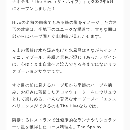
ナホテル『The Hive（ザ・ハイブ）』が2022年5月
にオープンしました！
Hiveの名前の由来でもある蜂の巣をイメージした六角
形の建築は、半地下のユニークな構造で、大きな開口
部からはハーブ園と立山連峰が見わたせます。
立山の雪解け水を汲みあげた水風呂はさながらインフ
ィニティプール。外縁と景色が混じりあったデザイン
は、心ゆくまま自然へと没入できる今までにないリラ
クゼーションサウナです。
すぐ目の前に見えるハーブ畑から季節のハーブを摘
み、お好みに蒸留したアロマウォーターをロウリュウ
として楽しめる。そんな贅沢なオーダーメイドエクス
ペリエンスができるのもThe Hiveならでは。
隣接するレストランでは健康的なランチやミシュラン
一つ星を獲得したコース料理を。The Spa by